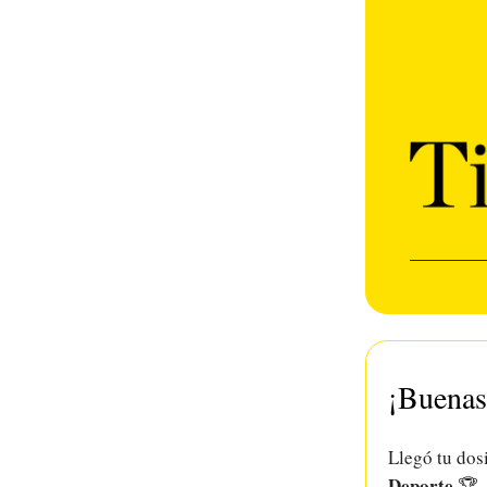
¡Buenas
Llegó tu dos
Deporte
🏆