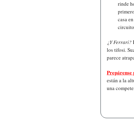
rinde h
primero
casa en
circuito
¿Y Ferrari?
los tifosi. S
parece atrap
Prepárense 
están a la al
una competen