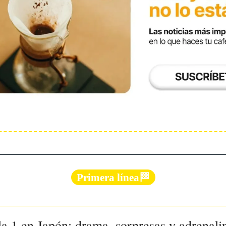
Primera línea🏁
a 1 en Japón: drama, sorpresas y adrenalin