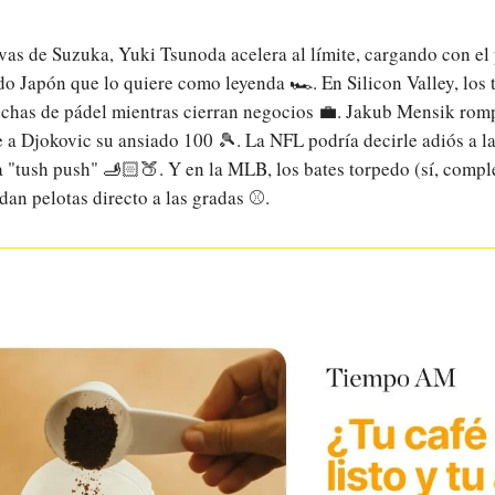
rvas de Suzuka, Yuki Tsunoda acelera al límite, cargando con el 
do Japón que lo quiere como leyenda 🏎️. En Silicon Valley, los 
chas de pádel mientras cierran negocios 💼. Jakub Mensik rom
le a Djokovic su ansiado 100 🎾. La NFL podría decirle adiós a l
a "tush push" 🫸🏻🍑. Y en la MLB, los bates torpedo (sí, comp
dan pelotas directo a las gradas ⚾.