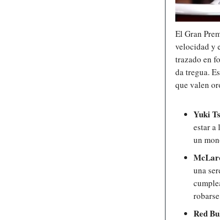
El Gran Prem
velocidad y 
trazado en f
da tregua. Es
que valen or
Yuki T
estar a
un mono
McLar
una ser
cumplea
robarse
Red Bul