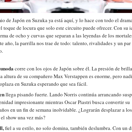
io de Japón en Suzuka ya está aquí, y lo hace con todo el drama
el toque de locura que solo este circuito puede ofrecer. Con su 
orma de ocho y curvas que separan a las leyendas de los mortal
te año, la parrilla nos trae de todo: talento, rivalidades y un par
o.
sunoda
corre con los ojos de Japón sobre él. La presión de brilla
 la altura de su compañero Max Verstappen es enorme, pero nadi
plaza en Suzuka esperando que sea fácil.
en
llega pisando fuerte. Lando Norris continúa arrancando susp
enidad impresionante mientras Oscar Piastri busca convertir su
ños en un fin de semana inolvidable. ¿Lograrán desplazar a los
 el show una vez más?
l,
fiel a su estilo, no solo domina, también deslumbra. Con un 