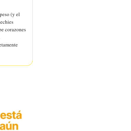
peso (y el
techies
pe corazones
a
letamente