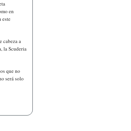
eta
como en
n este
e cabeza a
a, la Scuderia
los que no
no será solo