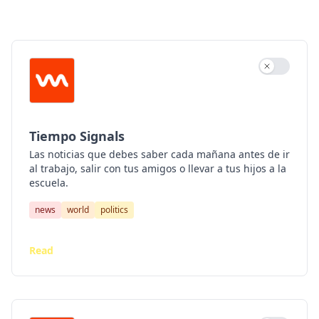
Tiempo DCoder
El Tiempo Latino Daily
Tiempo Philadelphia
Use settin
Tiempo Chicago
Tiempo Signals
Tiempo Signals
Las noticias que debes saber cada mañana antes de ir
Resumen Semanal
al trabajo, salir con tus amigos o llevar a tus hijos a la
escuela.
news
world
politics
Read