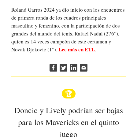
Roland Garros 2024 ya dio inicio con los encuentros
de primera ronda de los cuadros principales
masculino y femenino, con la participación de dos
grandes del mundo del tenis, Rafael Nadal (276°),
quien es 14 veces campeón de este certamen y
Lee más en ETL
Novak Djokovic (1°).
.
🏆
Doncic y Lively podrían ser bajas
para los Mavericks en el quinto
juego