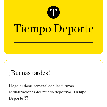
¡Buenas tardes!
Llegó tu dosis semanal con las últimas
Tiempo
actualizaciones del mundo deportivo,
Deporte
🏆