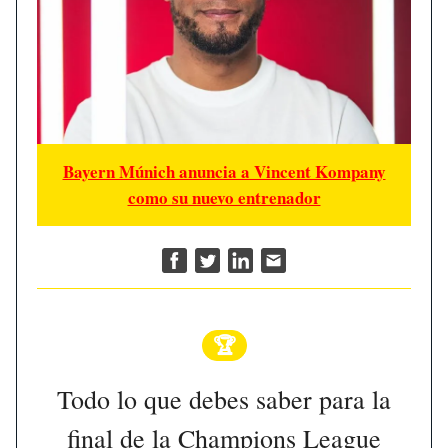
Bayern Múnich anuncia a Vincent Kompany
como su nuevo entrenador
🏆
Todo lo que debes saber para la
final de la Champions League