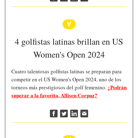
🏅
4 golfistas latinas brillan en US
Women's Open 2024
Cuatro talentosas golfistas latinas se preparan para
competir en el US Women's Open 2024, uno de los
¿Podrán
torneos más prestigiosos del golf femenino.
superar a la favorita, Allisen Corpuz?