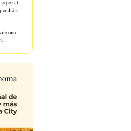
as por el
spendió a
una
s de
4.