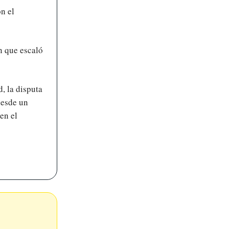
n el
n que escaló
, la disputa
desde un
en el