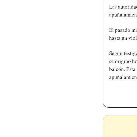
Las autorida
apuñalamient
El pasado mi
hasta un vio
Según testig
se originó h
balcón. Esta
apuñalamien