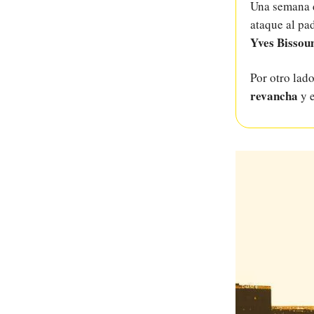
Una semana d
ataque al pa
Yves Bisso
Por otro lad
revancha
y 