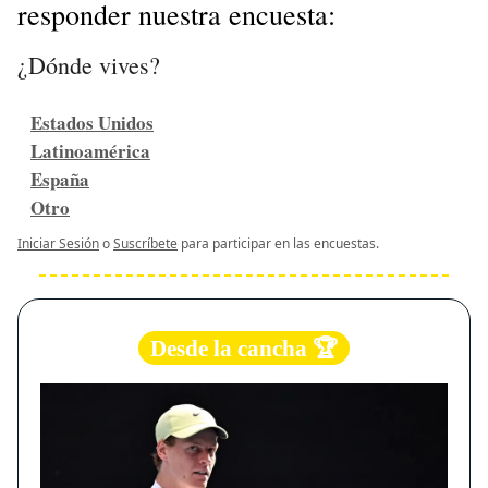
responder nuestra encuesta:
¿Dónde vives?
Estados Unidos
Latinoamérica
España
Otro
Iniciar Sesión
o
Suscríbete
para participar en las encuestas.
Desde la cancha 🏆