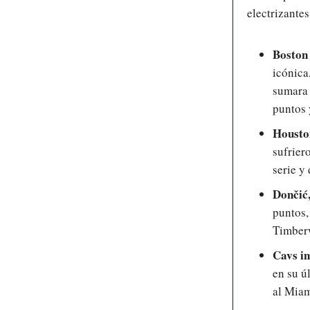
electrizantes
Boston
icónica
sumara 
puntos 
Housto
sufrier
serie y
Dončić,
puntos,
Timberw
Cavs i
en su ú
al Miam