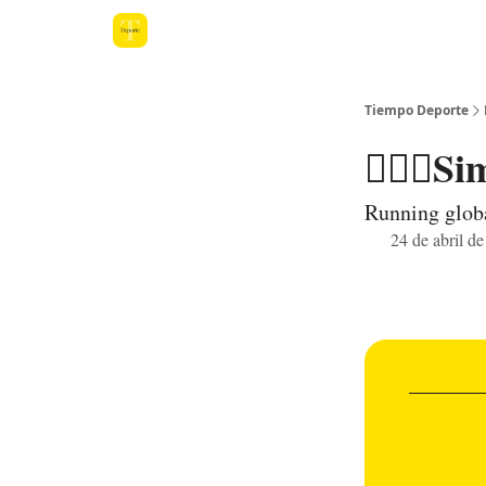
Tiempo Deporte
🤸🏾‍♀️
Running globa
24 de abril d