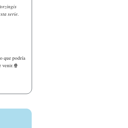
orzingis
sta serie.
to que podría
 venir.
🍿