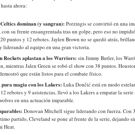
 hasta ahora:
 Celtics dominan (y sangran):
Porzingis se convirtió en una i
, con su frente ensangrentada tras un golpe, pero eso no impidi
20 puntos y 12 rebotes. Jaylen Brown no se quedó atrás, brilla
y liderando al equipo en una gran victoria.
n Rockets aplastan a los Warriors:
sin Jimmy Butler, los Warr
on, mientras Jalen Green se robó el show con 38 puntos. Houston
 demostró que están listos para el combate físico.
 pura magia con los Lakers:
Luka Dončić está en modo estelar
 12 rebotes y 9 asistencias, llevó a los Lakers a empatar la serie
olves en una actuación imparable.
mparables:
Donovan Mitchell sigue liderando con fuerza. Con 
ltimo partido, Cleveland se pone al frente de la serie, dejando s
i Heat.