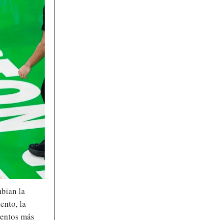
mbian la
ento, la
mentos más