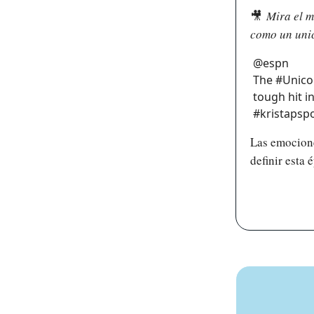
🎥
Mira el m
como un unic
@espn
The #Unicor
tough hit i
#kristapspo
Las emocione
definir esta 