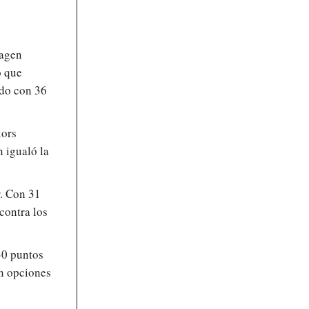
magen
ó que
ndo con 36
iors
 igualó la
. Con 31
 contra los
30 puntos
in opciones